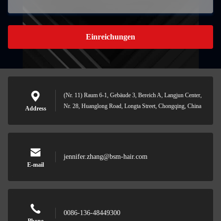
Einreichungen
(Nr. 11) Raum 6-1, Gebäude 3, Bereich A, Langjun Center,
Nr. 28, Huanglong Road, Longta Street, Chongqing, China
Address
jennifer.zhang@bsm-hair.com
E-mail
0086-136-48449300