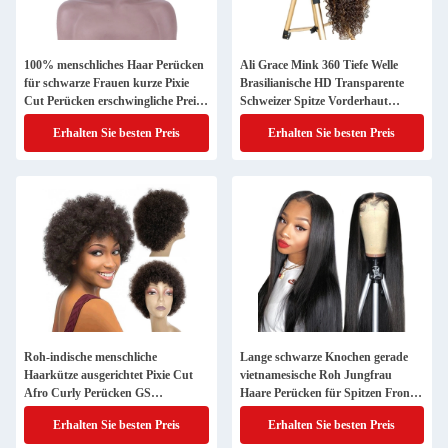
100% menschliches Haar Perücken
Ali Grace Mink 360 Tiefe Welle
für schwarze Frauen kurze Pixie
Brasilianische HD Transparente
Cut Perücken erschwingliche Preise
Schweizer Spitze Vorderhaut
verkaufen
ausgerichtet Roh Damen
Erhalten Sie besten Preis
Erhalten Sie besten Preis
menschliches Haar Wi
Roh-indische menschliche
Lange schwarze Knochen gerade
Haarkütze ausgerichtet Pixie Cut
vietnamesische Roh Jungfrau
Afro Curly Perücken GS
Haare Perücken für Spitzen Front
Versorgung 250g-450g
Technik
Erhalten Sie besten Preis
Erhalten Sie besten Preis