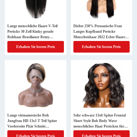
Lange menschliche Haare V-Teil
Dichte 250% Peruanische Frau
Perücke 30 Zoll Kinky gerade
Langes Kopfband Perücke
Rohhaar Brasilianer Remy
Menschenhaar 2022 Echte Haare
Perruque
Perücke für Frauen
Erhalten Sie besten Preis
Erhalten Sie besten Preis
Lange vietnamesische Roh
Sehr schwarz 13x6 Spitze Frontal
Jungfrau HD 13x1 T Teil Spitze
Short Style Bob Body Wave
Vorderseite Pixie Schnitt
menschliches Haar Perücken für
menschliche Haare Perücken
schwarze Frauen
Erhalten Sie besten Preis
Erhalten Sie besten Preis