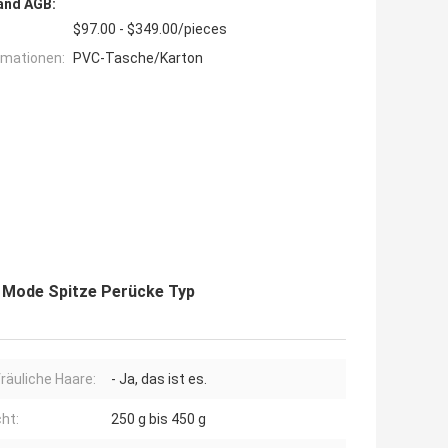
and AGB:
$97.00 - $349.00/pieces
rmationen:
PVC-Tasche/Karton
 Mode Spitze Perücke Typ
räuliche Haare:
- Ja, das ist es.
ht:
250 g bis 450 g