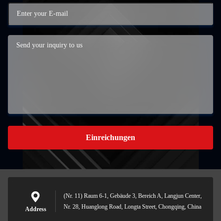
Einreichungen
(Nr. 11) Raum 6-1, Gebäude 3, Bereich A, Langjun Center,
Nr. 28, Huanglong Road, Longta Street, Chongqing, China
Address