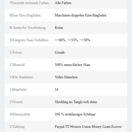
7Passende sterbende Farben:
Alle Farben
8Haar-Einschlagfaden:
Maschinen-doppelter Einschlagfaden
9Chemische Verarbeitung:
Keine
10Längstes Haar-Verhältnis:
>=60%, >=55%, >=50%
11Frisur:
Gerade.
12Material:
100% menschliches Haar
13Die Haarkütze:
Volles Häutchen
14Haarfarbe:
1#
15Vorteil:
Shedding.no Tangle.soft.shiny
16Haarqualität:
100 % erstklassiges Echthaar
17Zahlung:
Paypal.TT.Western Union.Money Gram.Escrow