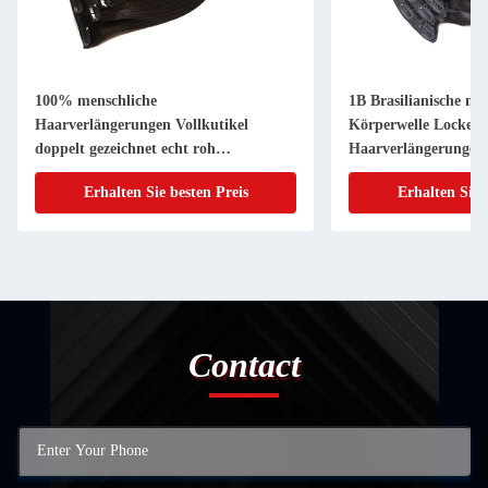
100% menschliche
1B Brasilianische me
Haarverlängerungen Vollkutikel
Körperwelle Locker 
doppelt gezeichnet echt roh
Haarverlängerungen
jungfräulich natürlich Remy
Haar
Erhalten Sie besten Preis
Erhalten Sie 
unsichtbar nahtloser Clip
Contact