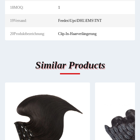
18MOQ:
1
19Versand:
Feedex\Ups\DHL\EMS\TNT
20Produktbezeichnung:
Clip-In-Haarverlängerung
Similar Products