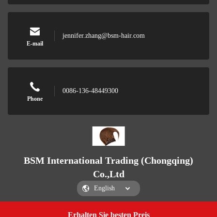
jennifer.zhang@bsm-hair.com
E-mail
0086-136-48449300
Phone
BSM International Trading (Chongqing)
Co.,Ltd
Erhalten Sie besten Preis
Get a Quote
BSM International Trading (Chongqing) Co.,Ltd