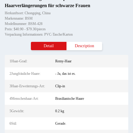
Haarverlängerungen für schwarze Frauen
Herkunftsort: Chongqing, China
Markenname: BSM
Modellnummer: BSM-428
Preis: $40.90 - $79.30/pieces
Verpackung Informationen: PVC-Tasche/Karton
Detail
Description
1Haar-Grad:
Remy-Haar
2Jungfräuliche Haare:
- Ja, das ist es.
3Haar-Erweiterungs-Art:
Clip-in
4Menschenhaar-Art:
Brasilianische Haare
5Gewicht:
0.2 kg
6Stil:
Gerade.