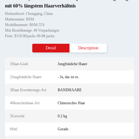
mit 60% längstem Haarverhältnis
Herkunftsort: Chongqing, China
Markenname: BSM
Modellnummer: BSM-574
Min Bestellmenge: 49 Verpackungen
Preis: $119.00/packs 49-98 packs
Detail
Description
1Haar-Grad:
Jungfräuliche Haare
2Jungfräuliche Haare:
- Ja, das ist es.
3Haar-Erweiterungs-Art:
BANDHAARE
4Menschenhaar-Art:
Chinesisches Haar
5Gewicht:
0.2 kg
6Stil:
Gerade.