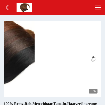
3
/
6
100% Remy-Roh-Menschhaar-Tape-In-Haarverlängerung