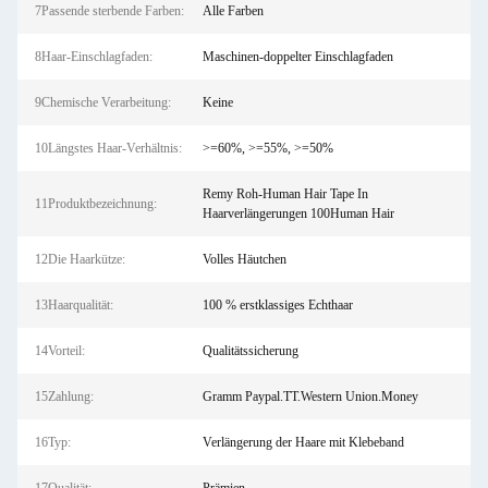
7Passende sterbende Farben:
Alle Farben
8Haar-Einschlagfaden:
Maschinen-doppelter Einschlagfaden
9Chemische Verarbeitung:
Keine
10Längstes Haar-Verhältnis:
>=60%, >=55%, >=50%
Remy Roh-Human Hair Tape In
11Produktbezeichnung:
Haarverlängerungen 100Human Hair
12Die Haarkütze:
Volles Häutchen
13Haarqualität:
100 % erstklassiges Echthaar
14Vorteil:
Qualitätssicherung
15Zahlung:
Gramm Paypal.TT.Western Union.Money
16Typ:
Verlängerung der Haare mit Klebeband