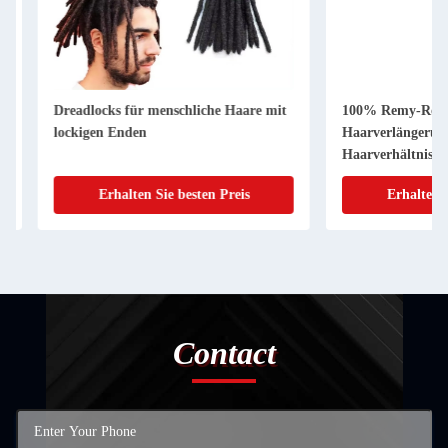
Dreadlocks für menschliche Haare mit
100% Remy-Roh-Men
lockigen Enden
Haarverlängerung m
Haarverhältnis
Erhalten Sie besten Preis
Erhalten Sie 
Contact