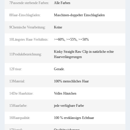
7Passende sterbende Farben:
Alle Farben
8Haar-Einschlagfaden:
Maschinen-doppelter Einschlagfaden
9Chemische Verarbeitung:
Keine
10Längstes Haar-Verhältnis:
>=60%, >=55%, >=50%
Kinky Straight Raw Clip in natürliche echte
11Produktbezeichnung:
Haarverlängerungen
12Frisur:
Gerade.
13Material:
100% menschliches Haar
14Die Haarkütze:
Volles Häutchen
15Haarfarbe:
jede verfügbare Farbe
16Haarqualität:
100 % erstklassiges Echthaar