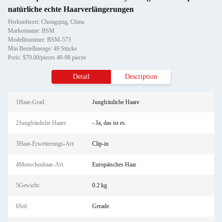
natürliche echte Haarverlängerungen
Herkunftsort: Chongqing, China
Markenname: BSM
Modellnummer: BSM-573
Min Bestellmenge: 49 Stücke
Preis: $79.00/pieces 49-98 pieces
Detail
Description
1Haar-Grad:
Jungfräuliche Haare
2Jungfräuliche Haare:
- Ja, das ist es.
3Haar-Erweiterungs-Art:
Clip-in
4Menschenhaar-Art:
Europäisches Haar
5Gewicht:
0.2 kg
6Stil:
Gerade.