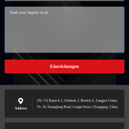
Einreichungen
(Nr. 11) Raum 6-1, Gebäude 3, Bereich A, Langjun Center,
Nr. 28, Huanglong Road, Longta Street, Chongqing, China
Address