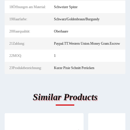
18Öffnungen am Material:
Schweizer Spitze
19Haarfarbe:
Schwarz/Goldenbraun/Burgundy
20Haarqualität:
Oberhaare
21Zahlung:
Paypal.TT.Western Union.Money Gram.Escrow
22MOQ:
1
23Produktbezeichnung:
Kurze Pixie Schnitt Perücken
Similar Products