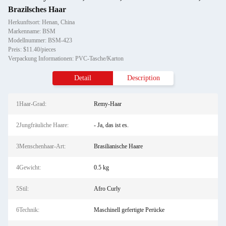
Brazilsches Haar
Herkunftsort: Henan, China
Markenname: BSM
Modellnummer: BSM-423
Preis: $11.40/pieces
Verpackung Informationen: PVC-Tasche/Karton
Detail
Description
1Haar-Grad:
Remy-Haar
2Jungfräuliche Haare:
- Ja, das ist es.
3Menschenhaar-Art:
Brasilianische Haare
4Gewicht:
0.5 kg
5Stil:
Afro Curly
6Technik:
Maschinell gefertigte Perücke