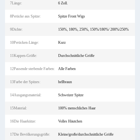
7Länge:
6 Zoll.
8Perücke aus Spitze:
Spitze Front Wigs
9Dichte:
150%, 180%, 250%, 150%/180%/ 200%/250%
10Perücken-Länge:
Kurz
11Kappen-Größe:
Durchschnittliche Größe
12Passende sterbende Farben:
Alle Farben
13Farbe der Spitzes:
hellbraun
14Ausgangsmaterial:
Schweizer Spitze
15Material:
100% menschliches Haar
16Die Haarkütze:
Volles Häutchen
17Die Bevölkerungsgröße:
Kleine/große/durchschnittliche Größe