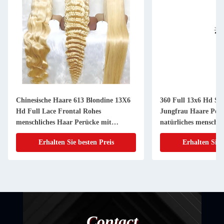
Chinesische Haare 613 Blondine 13X6
360 Full 13x6 Hd Spi
Hd Full Lace Frontal Rohes
Jungfrau Haare Per
menschliches Haar Perücke mit
natürliches menschli
Babyhaar
Frontal
Erhalten Sie besten Preis
Erhalten Sie 
Contact