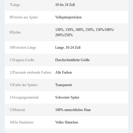
7Länge:
10 bis 24 Zoll
8Perücke aus Spitze:
Vollspitzeperücken
130%, 150%, 180%, 250%, 150%/180%/
9Dichte:
200%/250%
10Perücken-Länge:
Lange, 10-24 Zoll
11Kappen-Größe:
Durchschnittliche Größe
12Passende sterbende Farben:
Alle Farben
13Farbe der Spitzes:
Transparent
14Ausgangsmaterial:
Schweizer Spitze
15Material:
100% menschliches Haar
16Die Haarkütze:
Volles Häutchen