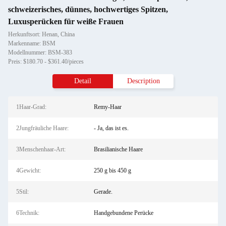
schweizerisches, dünnes, hochwertiges Spitzen,
Luxusperücken für weiße Frauen
Herkunftsort: Henan, China
Markenname: BSM
Modellnummer: BSM-383
Preis: $180.70 - $361.40/pieces
Detail
Description
1Haar-Grad:
Remy-Haar
2Jungfräuliche Haare:
- Ja, das ist es.
3Menschenhaar-Art:
Brasilianische Haare
4Gewicht:
250 g bis 450 g
5Stil:
Gerade.
6Technik:
Handgebundene Perücke