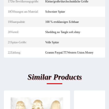
17Die Bevölkerungsgröße:
Kleine/große/durchschnittliche Größe
18Öffnungen am Material:
Schweizer Spitze
19Haarqualität:
100 % erstklassiges Echthaar
20Vorteil:
Shedding.no Tangle.soft.shiny
21Spitze-Größe:
Volle Spitze
22Zahlung:
Gramm Paypal.TT.Western Union.Money
Similar Products