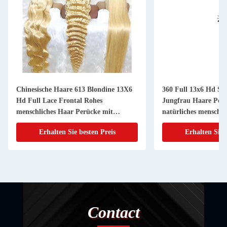
Chinesische Haare 613 Blondine 13X6
360 Full 13x6 Hd Spi
Hd Full Lace Frontal Rohes
Jungfrau Haare Per
menschliches Haar Perücke mit
natürliches menschli
Babyhaar
Frontal
Erhalten Sie besten Preis
Erhalten Sie 
Contact