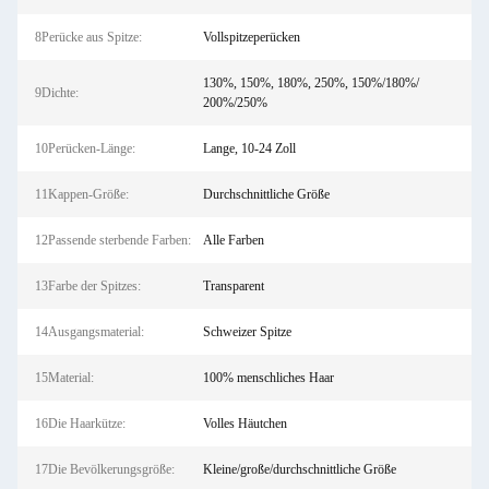
8Perücke aus Spitze:
Vollspitzeperücken
130%, 150%, 180%, 250%, 150%/180%/
9Dichte:
200%/250%
10Perücken-Länge:
Lange, 10-24 Zoll
11Kappen-Größe:
Durchschnittliche Größe
12Passende sterbende Farben:
Alle Farben
13Farbe der Spitzes:
Transparent
14Ausgangsmaterial:
Schweizer Spitze
15Material:
100% menschliches Haar
16Die Haarkütze:
Volles Häutchen
17Die Bevölkerungsgröße:
Kleine/große/durchschnittliche Größe