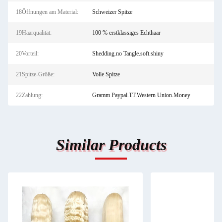
18Öffnungen am Material:
Schweizer Spitze
19Haarqualität:
100 % erstklassiges Echthaar
20Vorteil:
Shedding.no Tangle.soft.shiny
21Spitze-Größe:
Volle Spitze
22Zahlung:
Gramm Paypal.TT.Western Union.Money
Similar Products