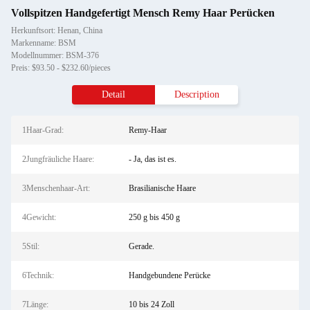
Vollspitzen Handgefertigt Mensch Remy Haar Perücken
Herkunftsort: Henan, China
Markenname: BSM
Modellnummer: BSM-376
Preis: $93.50 - $232.60/pieces
Detail
Description
1Haar-Grad:
Remy-Haar
2Jungfräuliche Haare:
- Ja, das ist es.
3Menschenhaar-Art:
Brasilianische Haare
4Gewicht:
250 g bis 450 g
5Stil:
Gerade.
6Technik:
Handgebundene Perücke
7Länge:
10 bis 24 Zoll