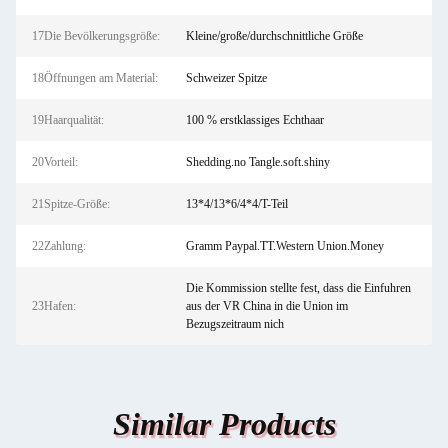
17Die Bevölkerungsgröße:
Kleine/große/durchschnittliche Größe
18Öffnungen am Material:
Schweizer Spitze
19Haarqualität:
100 % erstklassiges Echthaar
20Vorteil:
Shedding.no Tangle.soft.shiny
21Spitze-Größe:
13*4/13*6/4*4/T-Teil
22Zahlung:
Gramm Paypal.TT.Western Union.Money
Die Kommission stellte fest, dass die Einfuhren
23Hafen:
aus der VR China in die Union im
Bezugszeitraum nich
Similar Products