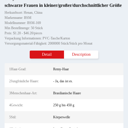
schwarze Frauen in kleiner/großer/durchschnittlicher Größe
Herkunftsort: Henan, China
Markenname: BSM
Modellnummer: BSM-169
Min Bestellmenge: 50 Stück
Preis: $1.20 - $46.20/pieces
Verpackung Informationen: PVC-Tasche/Karton
Versorgungsmaterial-Fähigkeit: 2000000 Stück/Stück pro Monat
Detail
Description
1Haar-Grad:
Remy-Haar
2Jungfräuliche Haare:
- Ja, das ist es.
3Menschenhaar-Art:
Brasilianische Haare
4Gewicht:
250 g bis 450 g
5Stil:
Körperwelle