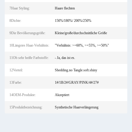
7Haar Styling:
Haare flechten
8Dichte:
150%/180%/ 200%/250%
9Die Bevölkerungsgröße:
Kleine/große/durchschnittliche Größe
10Längstes Haar-Verhältnis:
"Verhältnis: >=60%, >=55%, >=50%"
11Ob sehr heiße Farbstoffe:
- Ja, das ist es.
12Vorteil:
Shedding.no Tangle.soft.shiny
13Farbe:
1#/1B/2#/GRAY/PINK/4#/27#
14OEM-Produkte:
Akzeptiert
15Produktbezeichnung:
Synthetische Haarverlängerung