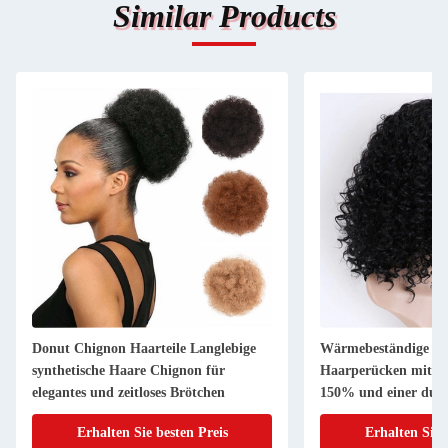
Similar Products
Donut Chignon Haarteile Langlebige
Wärmebeständige syn
synthetische Haare Chignon für
Haarperücken mit ei
elegantes und zeitloses Brötchen
150% und einer durc
Größe
Erhalten Sie besten Preis
Erhalten Sie 