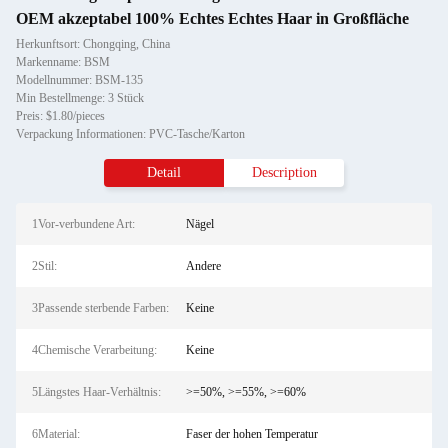
OEM akzeptabel 100% Echtes Echtes Haar in Großfläche
Herkunftsort: Chongqing, China
Markenname: BSM
Modellnummer: BSM-135
Min Bestellmenge: 3 Stück
Preis: $1.80/pieces
Verpackung Informationen: PVC-Tasche/Karton
Detail
Description
1Vor-verbundene Art:
Nägel
2Stil:
Andere
3Passende sterbende Farben:
Keine
4Chemische Verarbeitung:
Keine
5Längstes Haar-Verhältnis:
>=50%, >=55%, >=60%
6Material:
Faser der hohen Temperatur