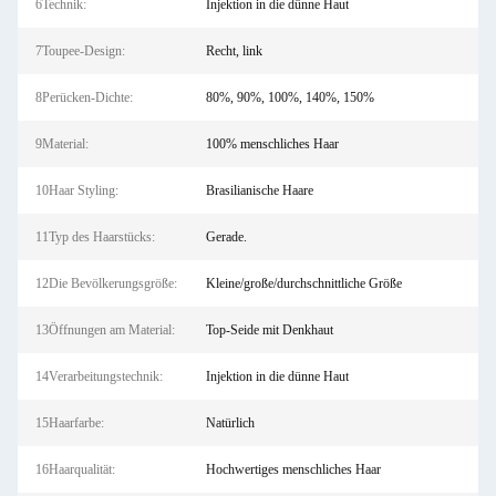
6Technik:
Injektion in die dünne Haut
7Toupee-Design:
Recht, link
8Perücken-Dichte:
80%, 90%, 100%, 140%, 150%
9Material:
100% menschliches Haar
10Haar Styling:
Brasilianische Haare
11Typ des Haarstücks:
Gerade.
12Die Bevölkerungsgröße:
Kleine/große/durchschnittliche Größe
13Öffnungen am Material:
Top-Seide mit Denkhaut
14Verarbeitungstechnik:
Injektion in die dünne Haut
15Haarfarbe:
Natürlich
16Haarqualität:
Hochwertiges menschliches Haar