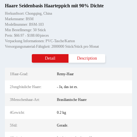
Haare Seidenbasis Haarteppich mit 90% Dichte
Herkunftsort: Chongqing, China
Markenname: BSM
Modellnummer: BSM-103
Min Bestellmenge: 50 Stück
Preis: $66.97 - $188.60/pieces
Verpackung Informationen: PVC-Tasche/Karton
Versorgungsmaterial-Fähigkeit: 2000000 Stück/Stück pro Monat
Detail
Description
1Haar-Grad:
Remy-Haar
2Jungfräuliche Haare:
- Ja, das ist es.
3Menschenhaar-Art:
Brasilianische Haare
4Gewicht:
0.2 kg
5Stil:
Gerade.