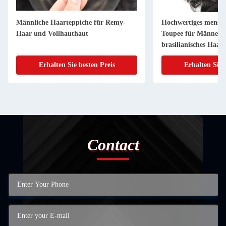
che für Remy-
Hochwertiges menschliches Haar
ut
Toupee für Männer 100%
brasilianisches Haar neueste
Designqualität
esten Preis
Erhalten Sie besten Preis
Contact