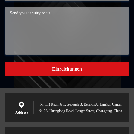
Einreichungen
(Nr. 11) Raum 6-1, Gebäude 3, Bereich A, Langjun Center,
Nr. 28, Huanglong Road, Longta Street, Chongqing, China
Address