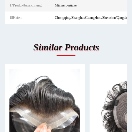
17Produktbezeichnung:
Männerperücke
18Hafen:
Chongqing/Shanghai/Guangzhou/Shenzhen/Qingdao
Similar Products